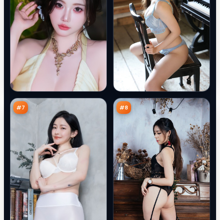
虚
潮
空
汐
笔
默
91
90
记
示
万
万
录
#
7
#
8
星
夜