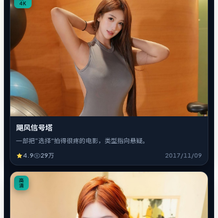
4K
飓风信号塔
一部把“选择”拍得很疼的电影，类型指向悬疑。
4.9
29万
2017/11/09
4
高
清