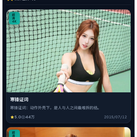
0
超
清
4K
寒锋证词
寒锋证词：动作外壳下，是人与人之间最难拆的结。
5.0
44万
2015/07/12
7
超
清