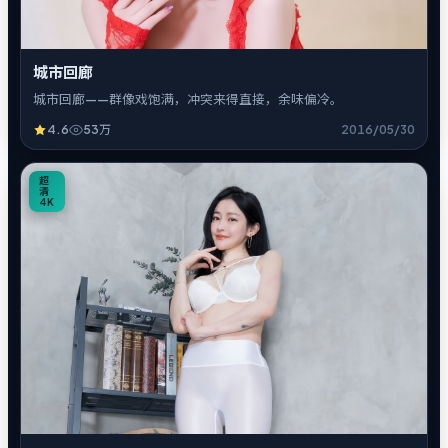
城市回廊
城市回廊——群像戏饱满，冲突来得直接，余味偏冷。
4.6
53万
2016/05/30
5
超
清
4K