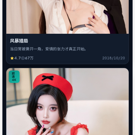
风暴猎局
当日常被撕开一角，爱情的张力才真正开始。
4.7
67万
2018/10/20
8
超
清
4K