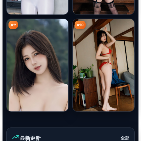
河
色
边
航
90
89
境
线
万
万
线
#
9
#
10
最新更新
全部