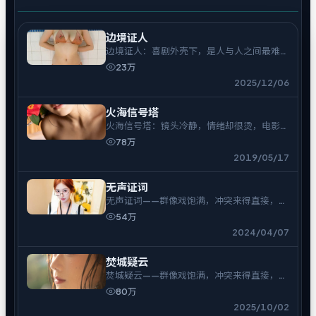
边境证人
边境证人：喜剧外壳下，是人与人之间最难拆
的结。
23万
2025/12/06
火海信号塔
火海信号塔：镜头冷静，情绪却很烫，电影爱
好者可入。
78万
2019/05/17
无声证词
无声证词——群像戏饱满，冲突来得直接，余
味偏冷。
54万
2024/04/07
焚城疑云
焚城疑云——群像戏饱满，冲突来得直接，余
味偏冷。
80万
2025/10/02