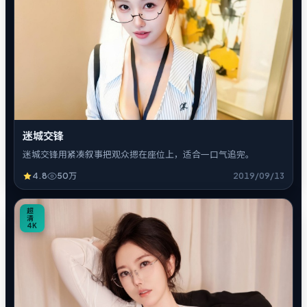
迷城交锋
迷城交锋用紧凑叙事把观众摁在座位上，适合一口气追完。
4.8
50万
2019/09/13
1
超
清
4K