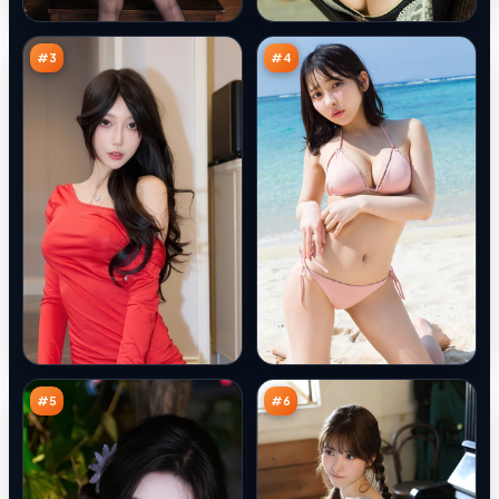
夜
猎
95
93
航
场
万
万
船
#
3
#
4
最
归
后
途
旧
悬
92
92
账
案
万
万
本
#
5
#
6