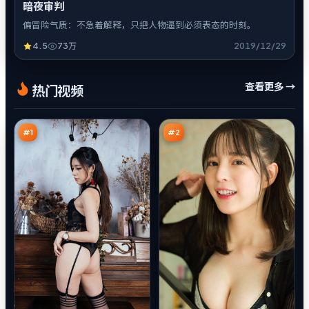
暗夜审判
偏冒险气质：不急着解释，只把人物逼到必须表态的时刻。
4.5
73万
2019/12/29
飓
虚
查看更多 →
热门视频
风
空
剧
航
97
96
场
线
万
万
#
1
#
2
蓝
无
海
声