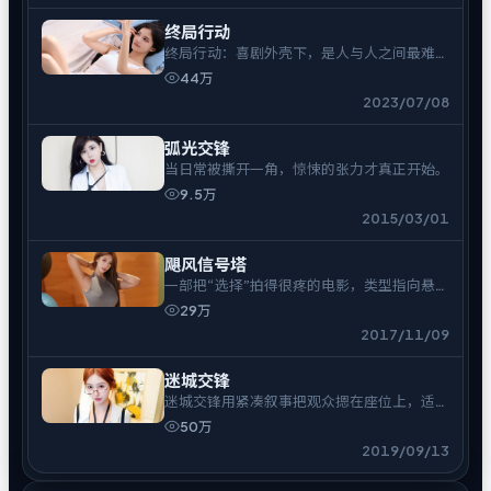
终局行动
终局行动：喜剧外壳下，是人与人之间最难拆
的结。
44万
2023/07/08
弧光交锋
当日常被撕开一角，惊悚的张力才真正开始。
9.5万
2015/03/01
飓风信号塔
一部把“选择”拍得很疼的电影，类型指向悬
疑。
29万
2017/11/09
迷城交锋
迷城交锋用紧凑叙事把观众摁在座位上，适合
一口气追完。
50万
2019/09/13